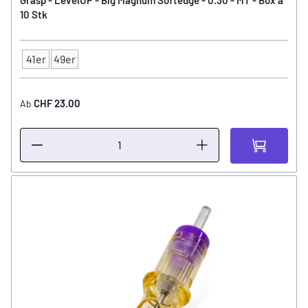
Grasp - LevelUP - Big Magnum Softedge - 0.30 - MT - Box a
10 Stk
41er
49er
Typ
CHF 23.00
Ab