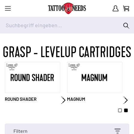
Kundenkont
Waren
Suchbegriff eingeben...
Zum Inhalt springen
GRASP - LEVELUP CARTRIDGES
ROUND SHADER
MAGNUM
M
Filtern