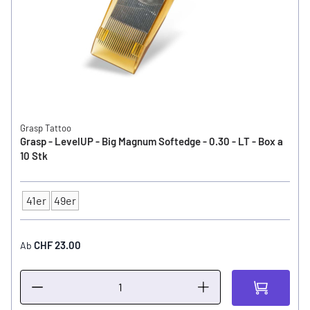
Grasp Tattoo
Grasp - LevelUP - Big Magnum Softedge - 0.30 - LT - Box a
10 Stk
41er
49er
Typ
CHF 23.00
Ab