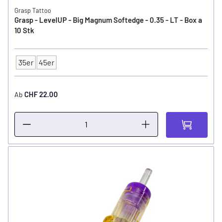
Grasp Tattoo
Grasp - LevelUP - Big Magnum Softedge - 0.35 - LT - Box a
10 Stk
35er
45er
Typ
CHF 22.00
Ab