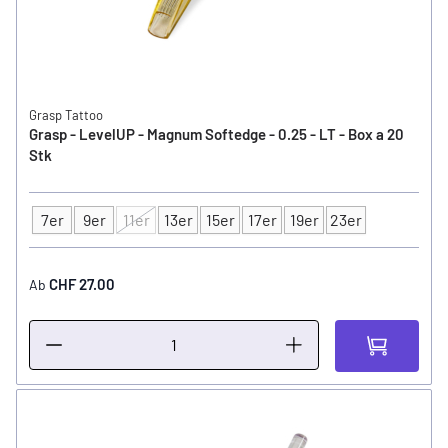
Grasp Tattoo
Grasp - LevelUP - Magnum Softedge - 0.25 - LT - Box a 20
Stk
7er
9er
11er
13er
15er
17er
19er
23er
Typ
CHF 27.00
Ab