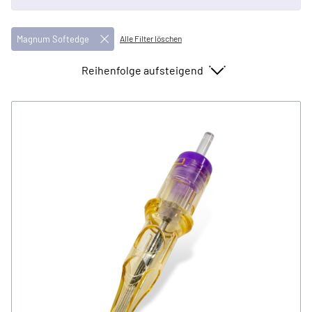
Magnum Softedge
Alle Filter löschen
Sortieren nach