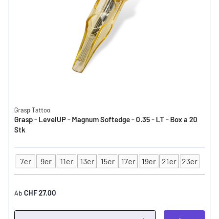
Grasp Tattoo
Grasp - LevelUP - Magnum Softedge - 0.35 - LT - Box a 20
Stk
7er
9er
11er
13er
15er
17er
19er
21er
23er
Typ
CHF 27.00
Ab