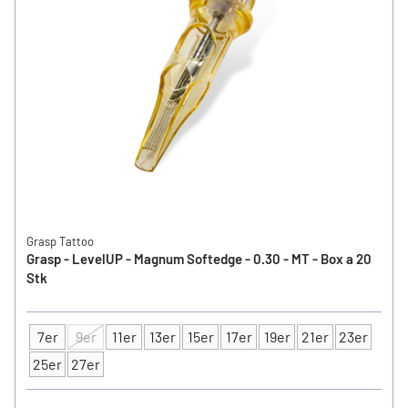
Grasp Tattoo
Grasp - LevelUP - Magnum Softedge - 0.30 - MT - Box a 20
Stk
7er
9er
11er
13er
15er
17er
19er
21er
23er
Typ
25er
27er