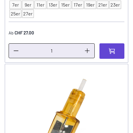
7er
9er
11er
13er
15er
17er
19er
21er
23er
Typ
25er
27er
CHF 27.00
Ab