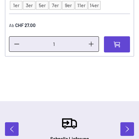
1er
3er
5er
7er
9er
11er
14er
Typ
CHF 27.00
Ab
Schnelle Lieferung