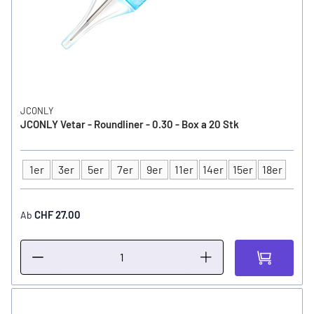
JCONLY
JCONLY Vetar - Roundliner - 0.30 - Box a 20 Stk
1er
3er
5er
7er
9er
11er
14er
15er
18er
Typ
CHF 27.00
Ab