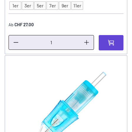
1er
3er
5er
7er
9er
11er
Typ
CHF 27.00
Ab