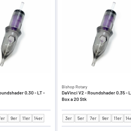
Bishop Rotary
oundshader 0.30 - LT -
DaVinci V2 - Roundshader 0.35 - L
Box a 20 Stk
7er
9er
11er
14er
3er
5er
7er
9er
11er
14
Typ