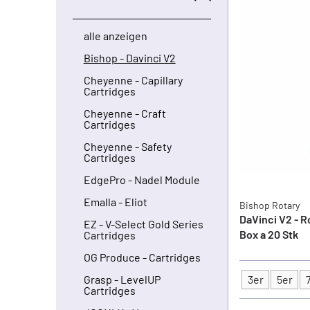
alle anzeigen
Bishop - Davinci V2
Cheyenne - Capillary
Cartridges
Cheyenne - Craft
Cartridges
Cheyenne - Safety
Cartridges
EdgePro - Nadel Module
Emalla - Eliot
Bishop Rotary
DaVinci V2 - R
EZ - V-Select Gold Series
Box a 20 Stk
Cartridges
OG Produce - Cartridges
3er
5er
Grasp - LevelUP
Typ
Cartridges