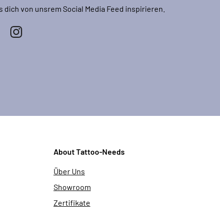
s dich von unsrem Social Media Feed inspirieren.
About Tattoo-Needs
Über Uns
Showroom
Zertifikate