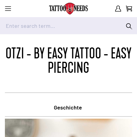
Customer A
Cart
Enter search term...
Skip to Content
OTZI - BY EASY TATTOO - EASY
PIERCING
Geschichte