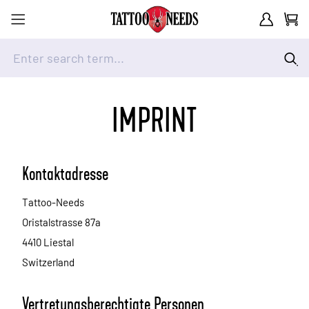
Customer A
Cart
Enter search term...
Skip to Content
IMPRINT
Kontaktadresse
Tattoo-Needs
Oristalstrasse 87a
4410 Liestal
Switzerland
Vertretungsberechtigte Personen