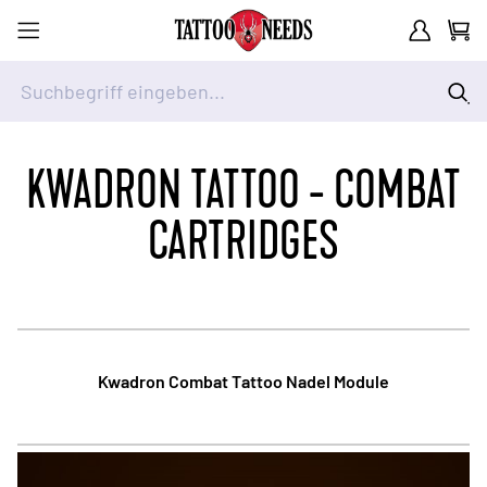
Kundenkont
Waren
Suchbegriff eingeben...
Zum Inhalt springen
KWADRON TATTOO - COMBAT
CARTRIDGES
Kwadron Combat Tattoo Nadel Module