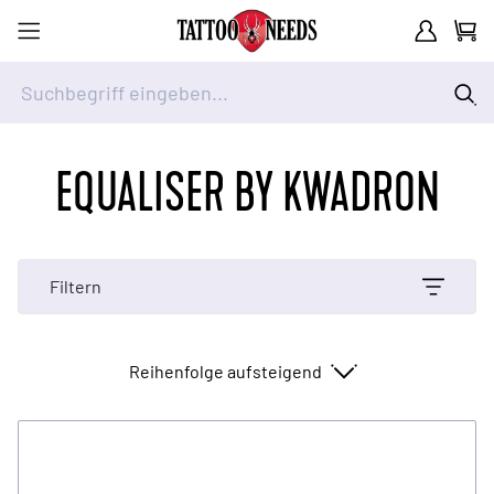
Kundenkont
Waren
Suchbegriff eingeben...
Zum Inhalt springen
EQUALISER BY KWADRON
Filtern
Sortieren nach