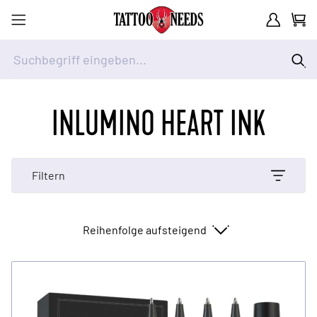
Kundenkont
Waren
Suchbegriff eingeben...
Zum Inhalt springen
INLUMINO HEART INK
Filtern
Sortieren nach