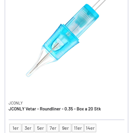
JCONLY
JCONLY Vetar - Roundliner - 0.35 - Box a 20 Stk
1er
3er
5er
7er
9er
11er
14er
Typ