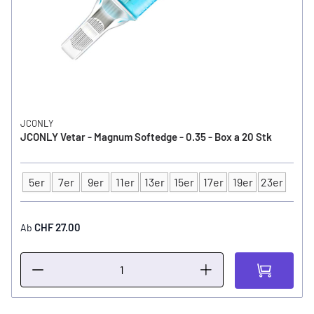
JCONLY
JCONLY Vetar - Magnum Softedge - 0.35 - Box a 20 Stk
5er
7er
9er
11er
13er
15er
17er
19er
23er
Typ
CHF 27.00
Ab