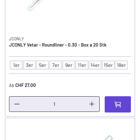
JCONLY
JCONLY Vetar - Roundliner - 0.30 - Box a 20 Stk
1er
3er
5er
7er
9er
11er
14er
15er
18er
Typ
CHF 27.00
Ab