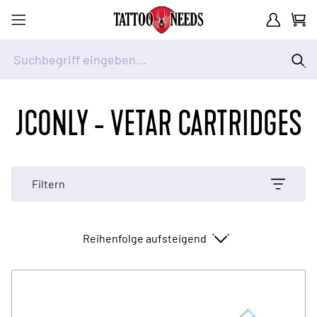
Kundenkont
Waren
Suchbegriff eingeben...
Zum Inhalt springen
JCONLY - VETAR CARTRIDGES
Filtern
Sortieren nach