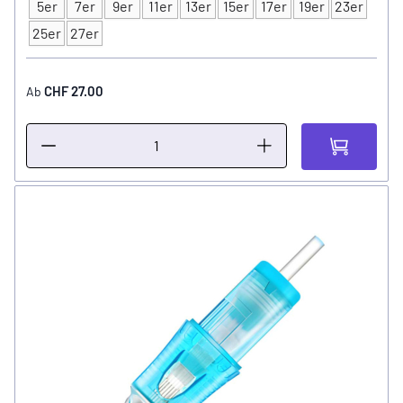
5er
7er
9er
11er
13er
15er
17er
19er
23er
Typ
25er
27er
CHF 27.00
Ab