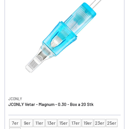
JCONLY
JCONLY Vetar - Magnum - 0.30 - Box a 20 Stk
7er
9er
11er
13er
15er
17er
19er
23er
25er