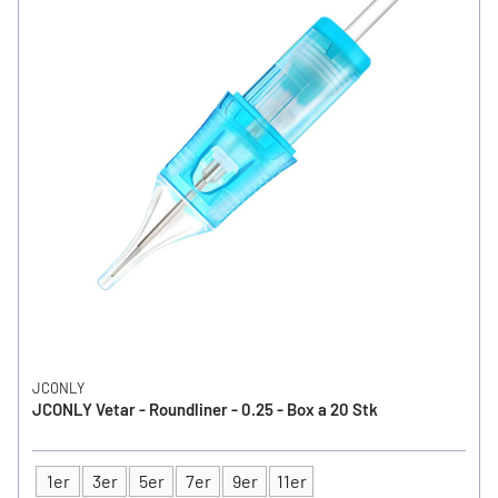
JCONLY
JCONLY Vetar - Roundliner - 0.25 - Box a 20 Stk
1er
3er
5er
7er
9er
11er
Typ