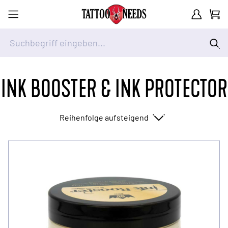
Kundenkont
Waren
Suchbegriff eingeben...
Zum Inhalt springen
INK BOOSTER & INK PROTECTOR
Sortieren nach