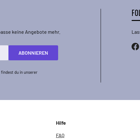
FO
rpasse keine Angebote mehr.
Las
ABONNIEREN
findest du in unserer
Hilfe
FAQ