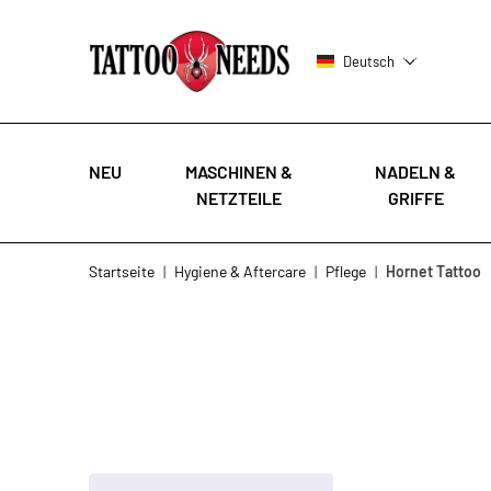
Deutsch
NEU
MASCHINEN &
NADELN &
NETZTEILE
GRIFFE
Zum Inhalt springen
Startseite
|
Hygiene & Aftercare
|
Pflege
|
Hornet Tattoo