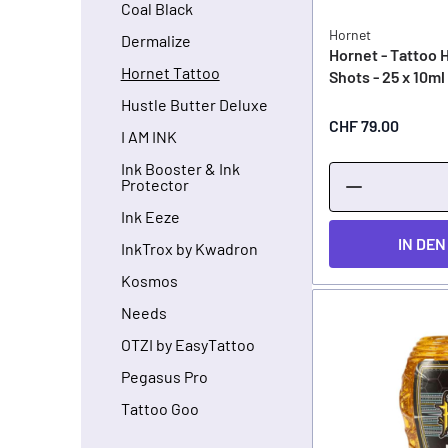
Coal Black
Hornet
Dermalize
Hornet - Tattoo 
Hornet Tattoo
Shots - 25 x 10ml
Hustle Butter Deluxe
CHF 79.00
I AM INK
Ink Booster & Ink
Protector
Ink Eeze
IN DE
InkTrox by Kwadron
Kosmos
Needs
OTZI by EasyTattoo
Pegasus Pro
Tattoo Goo