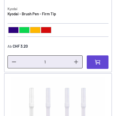
Kyodai
Kyodai - Brush Pen - Firm Tip
Gentian Violet
Emerald Green
Golden Yellow
Tokio Red
FARBE
CHF 3.20
Ab