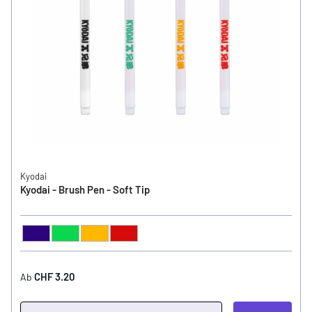
Kyodai
Kyodai - Brush Pen - Soft Tip
Gentian Violet
Emerald Green
Golden Yellow
Tokio Red
FARBE
CHF 3.20
Ab