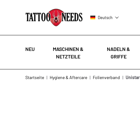
Deutsch
NEU
MASCHINEN &
NADELN &
NETZTEILE
GRIFFE
Zum Inhalt springen
Startseite
|
Hygiene & Aftercare
|
Folienverband
|
Unistar