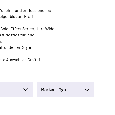
-Zubehör und professionelles
eiger bis zum Profi.
ld, Effect Series, Ultra Wide,
s & Nozzles für jede
r.
l für deinen Style.
te Auswahl an Graffiti-
Marker - Typ