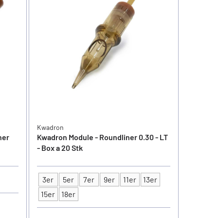
Kwadron
ner
Kwadron Module - Roundliner 0.30 - LT
- Box a 20 Stk
3er
5er
7er
9er
11er
13er
Typ
15er
18er