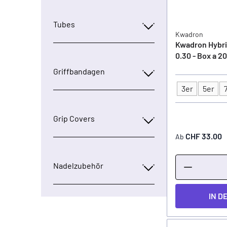
Tubes
Kwadron
Kwadron Hybri
0.30 - Box a 20
Griffbandagen
3er
5er
Typ
Grip Covers
CHF 33.00
Ab
Nadelzubehör
IN D