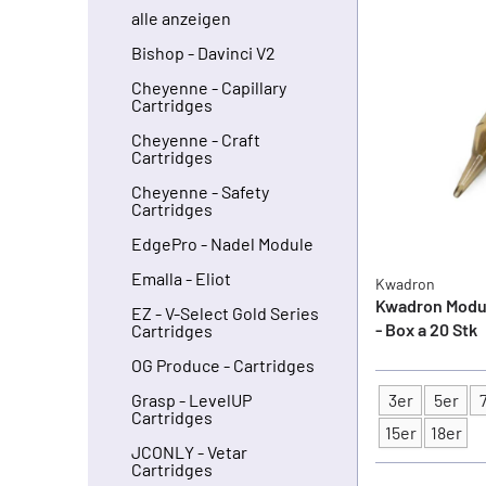
alle anzeigen
Bishop - Davinci V2
Cheyenne - Capillary
Cartridges
Cheyenne - Craft
Cartridges
Cheyenne - Safety
Cartridges
EdgePro - Nadel Module
Emalla - Eliot
Kwadron
Kwadron Module
EZ - V-Select Gold Series
- Box a 20 Stk
Cartridges
OG Produce - Cartridges
3er
5er
Grasp - LevelUP
Cartridges
Typ
15er
18er
JCONLY - Vetar
Cartridges