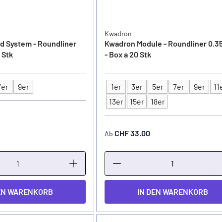
Kwadron
d System - Roundliner
Kwadron Module - Roundliner 0.35
 Stk
- Box a 20 Stk
7er
9er
1er
3er
5er
7er
9er
11
Typ
13er
15er
18er
CHF 33.00
Ab
EN WARENKORB
IN DEN WARENKORB