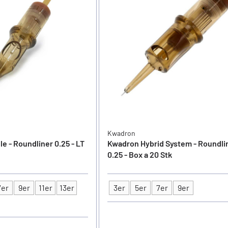
Kwadron
 - Roundliner 0.25 - LT
Kwadron Hybrid System - Roundli
0.25 - Box a 20 Stk
7er
9er
11er
13er
3er
5er
7er
9er
Typ