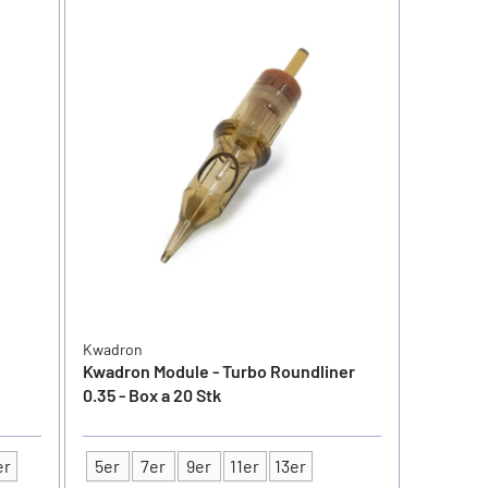
Kwadron
Kwadron Module - Turbo Roundliner
0.35 - Box a 20 Stk
er
5er
7er
9er
11er
13er
Typ