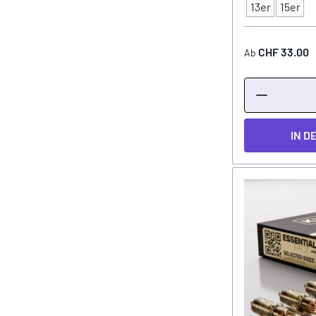
Typ
13er
15er
CHF 33.00
Ab
IN D