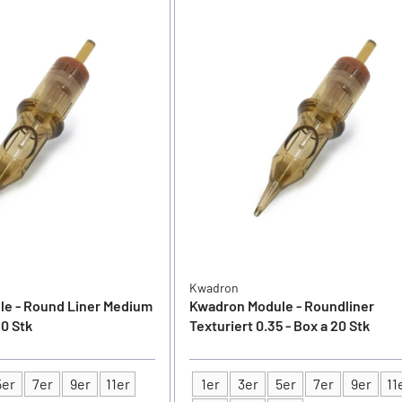
Kwadron
e - Round Liner Medium
Kwadron Module - Roundliner
20 Stk
Texturiert 0.35 - Box a 20 Stk
5er
7er
9er
11er
1er
3er
5er
7er
9er
11