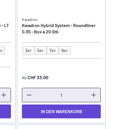
Kwadron
 - LT
Kwadron Hybrid System - Roundliner
0.35 - Box a 20 Stk
er
3er
5er
7er
9er
Typ
CHF 33.00
Ab
IN DEN WARENKORB