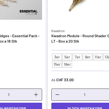
Kwadron
dges - Essential Pack -
Kwadron Module - Round Shader 0
ox a 18 Stk
LT - Box a 20 Stk
3er
5er
7er
9er
11er
13
Typ
15er
18er
CHF 33.00
Ab
EN WARENKORB
IN DEN WARENKORB