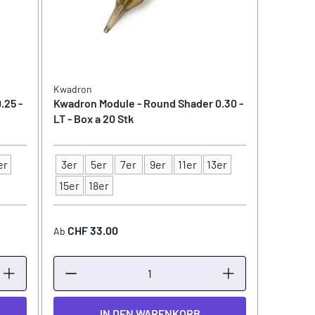
Kwadron
.25 -
Kwadron Module - Round Shader 0.30 -
LT - Box a 20 Stk
er
3er
5er
7er
9er
11er
13er
Typ
15er
18er
CHF 33.00
Ab
IN DEN WARENKORB