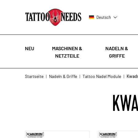
Deutsch
NEU
MASCHINEN &
NADELN &
NETZTEILE
GRIFFE
Zum Inhalt springen
Startseite
|
Nadeln & Griffe
|
Tattoo Nadel Module
|
Kwadr
KWA