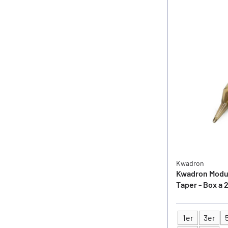
Kwadron
Kwadron Modul
Taper - Box a 
1er
3er