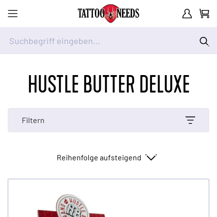
Kundenkont
Waren
Suchbegriff eingeben...
Zum Inhalt springen
HUSTLE BUTTER DELUXE
Filtern
Sortieren nach