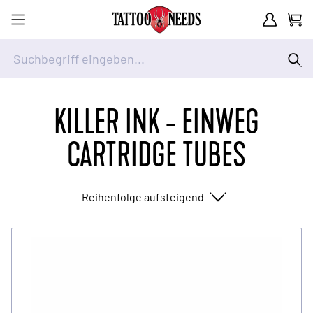
Kundenkont
Waren
Suchbegriff eingeben...
Zum Inhalt springen
KILLER INK - EINWEG
CARTRIDGE TUBES
Sortieren nach