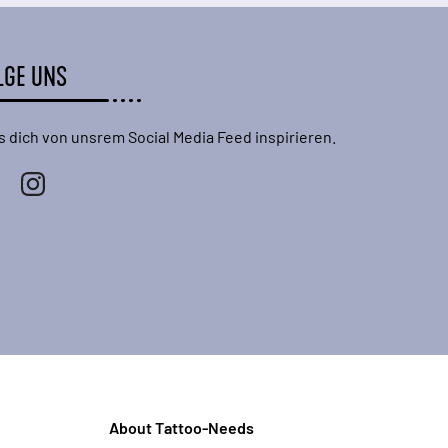
LGE UNS
s dich von unsrem Social Media Feed inspirieren.
About Tattoo-Needs