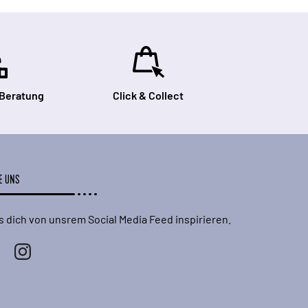
 Beratung
Click & Collect
E UNS
s dich von unsrem Social Media Feed inspirieren.