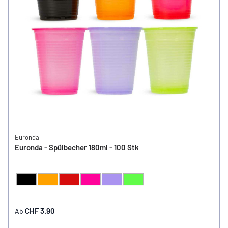
Euronda
Euronda - Spülbecher 180ml - 100 Stk
Schwarz
Orange
Rot
Pink
Lila
Hellgrün
FARBE
CHF 3.90
Ab