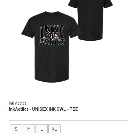
Ink Addict
InkAddict - UNISEX INK OWL - TEE
S
M
L
XL
GRÖSSE