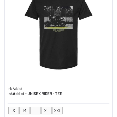
Ink Addict
InkAddict - UNISEX RIDER - TEE
S
M
L
XL
XXL
GRÖSSE