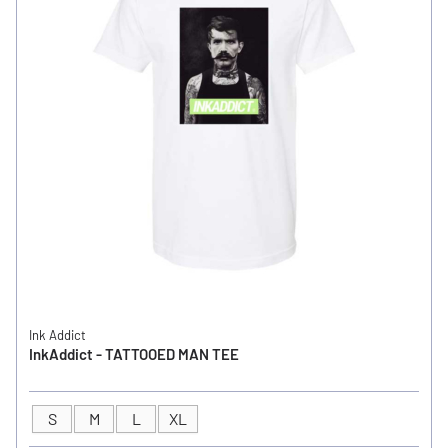
Ink Addict
InkAddict - TATTOOED MAN TEE
S
M
L
XL
GRÖSSE