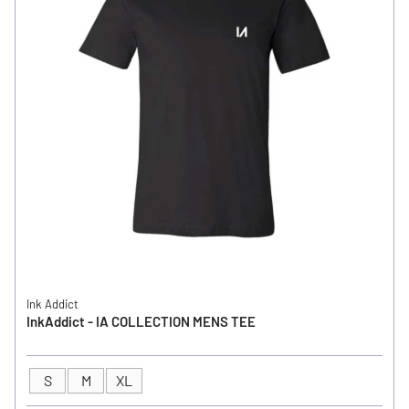
Ink Addict
InkAddict - IA COLLECTION MENS TEE
S
M
XL
GRÖSSE