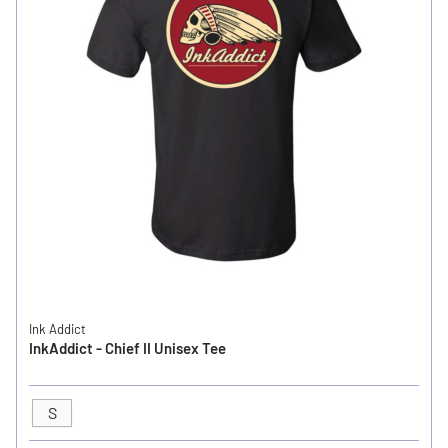
Ink Addict
InkAddict - Chief II Unisex Tee
S
GRÖSSE