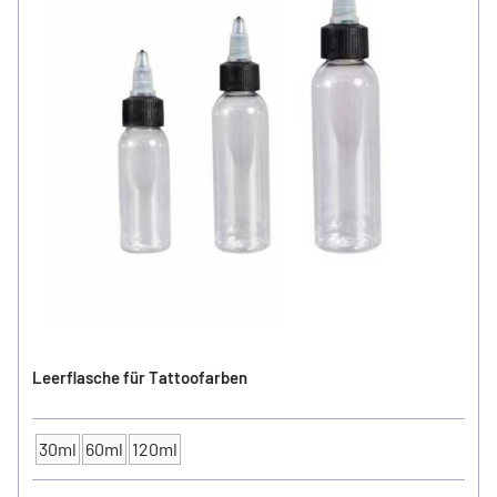
Leerflasche für Tattoofarben
30ml
60ml
120ml
GRÖSSE