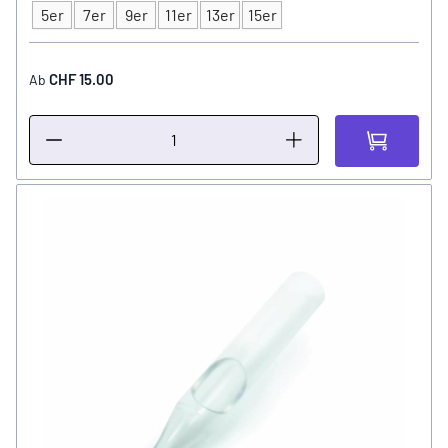
5er
7er
9er
11er
13er
15er
Tip Grösse
CHF 15.00
Ab