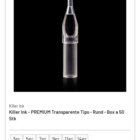
Killer Ink
Killer Ink - PREMIUM Transparente Tips - Rund - Box a 50
Stk
3er
5er
7er
9er
11er
14er