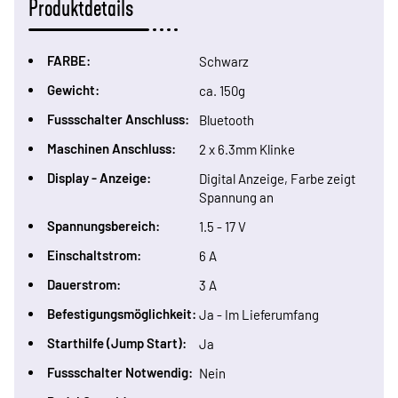
Produktdetails
FARBE:
Schwarz
Gewicht:
ca. 150g
Fussschalter Anschluss:
Bluetooth
Maschinen Anschluss:
2 x 6.3mm Klinke
Display - Anzeige:
Digital Anzeige, Farbe zeigt
Spannung an
Spannungsbereich:
1.5 - 17 V
Einschaltstrom:
6 A
Dauerstrom:
3 A
Befestigungsmöglichkeit:
Ja - Im Lieferumfang
Starthilfe (Jump Start):
Ja
Fussschalter Notwendig:
Nein