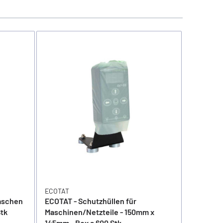
ECOTAT
ECOTAT
laschen
ECOTAT - Schutzhüllen für
ECOTAT 
tk
Maschinen/Netzteile - 150mm x
- 1200mm
145mm - Box a 600 Stk