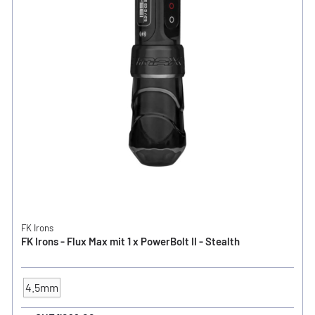
FK Irons
FK Irons - Flux Max mit 1 x PowerBolt II - Stealth
4.5mm
Hub / Stroke