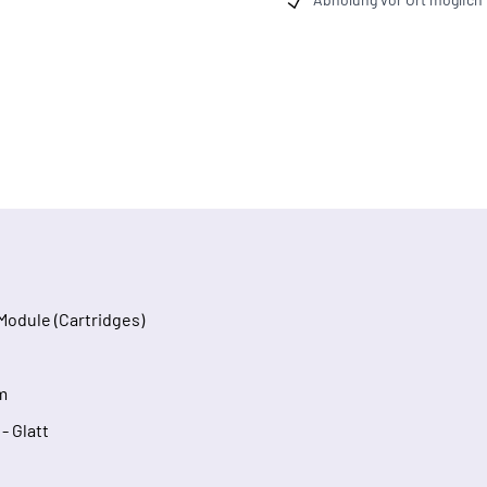
Module (Cartridges)
m
 - Glatt