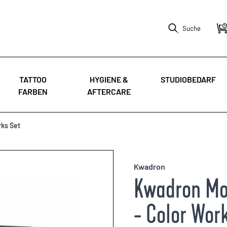
Suche
TATTOO
HYGIENE &
STUDIOBEDARF
FARBEN
AFTERCARE
rks Set
Kwadron
Kwadron Mo
- Color Wor