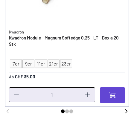
Kwadron
Kwadron Module - Magnum Softedge 0.25 - LT - Box a 20
Stk
7er
9er
11er
21er
23er
Typ
CHF 35.00
Ab