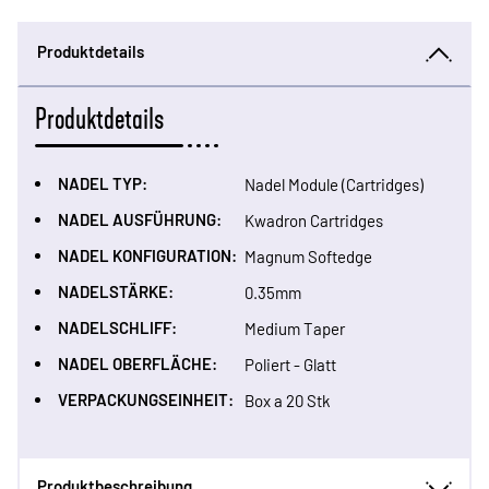
Produktdetails
Produktdetails
NADEL TYP:
Nadel Module (Cartridges)
NADEL AUSFÜHRUNG:
Kwadron Cartridges
NADEL KONFIGURATION:
Magnum Softedge
NADELSTÄRKE:
0.35mm
NADELSCHLIFF:
Medium Taper
NADEL OBERFLÄCHE:
Poliert - Glatt
VERPACKUNGSEINHEIT:
Box a 20 Stk
Produktbeschreibung