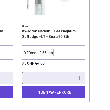
Kwadron
Kwadron
um
Kwadron Nadeln - 15er Magnum
Kwadron 
Softedge - LT - Box a 50 Stk
Softedge 
0.30mm
0.35mm
NADELSTÄRKE
CHF 44.00
CHF 4
Ab
Ab
IN DEN WARENKORB