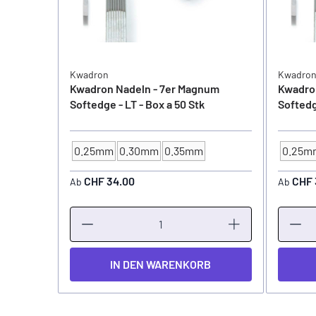
Kwadron
Kwadro
Kwadron Nadeln - 7er Magnum
Kwadro
Softedge - LT - Box a 50 Stk
Softedg
0.25mm
0.30mm
0.35mm
0.25m
NADELSTÄRKE
NADEL
CHF 34.00
CHF 
Ab
Ab
IN DEN WARENKORB