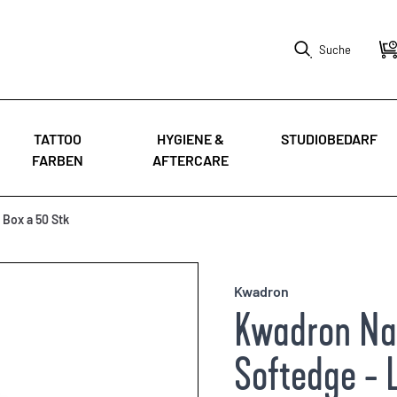
Suche
TATTOO
HYGIENE &
STUDIOBEDARF
FARBEN
AFTERCARE
 Box a 50 Stk
Kwadron
Kwadron Na
Softedge - 