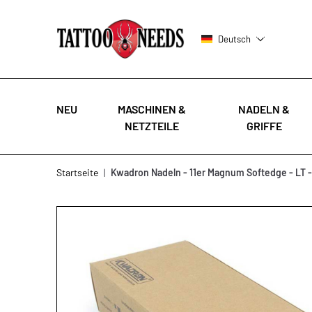
Deutsch
NEU
MASCHINEN &
NADELN &
NETZTEILE
GRIFFE
Zum Inhalt springen
Startseite
|
Kwadron Nadeln - 11er Magnum Softedge - LT -