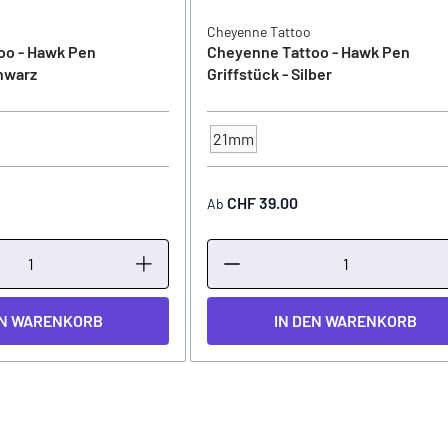
Cheyenne Tattoo
oo - Hawk Pen
Cheyenne Tattoo - Hawk Pen
chwarz
Griffstück - Silber
21mm
Ø
GRIFFSTÜCK - Ø
CHF 39.00
Ab
EN WARENKORB
IN DEN WARENKORB