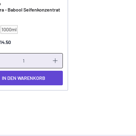
a
a - Babool Seifenkonzentrat
1000ml
T
14.50
IN DEN WARENKORB