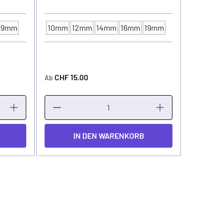
19mm
10mm
12mm
14mm
16mm
19mm
FARBKAPPEN - Ø
CHF 15.00
CHF 2
Ab
Ab
IN DEN WARENKORB