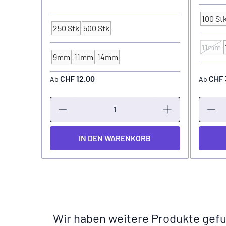
100 St
Verpac
250 Stk
500 Stk
Verpackungseinheit
11mm
FARBKA
9mm
11mm
14mm
FARBKAPPEN - Ø
CHF 12.00
CHF 
Ab
Ab
IN DEN WARENKORB
Wir haben weitere Produkte gefu