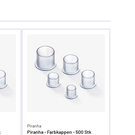
Piranha
Piranha
k
Piranha - Farbkappen - 500 Stk
Piranha 