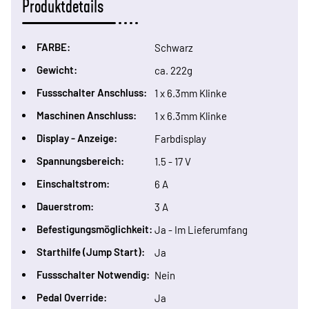
Produktdetails
FARBE:
Schwarz
Gewicht:
ca. 222g
Fussschalter Anschluss:
1 x 6.3mm Klinke
Maschinen Anschluss:
1 x 6.3mm Klinke
Display - Anzeige:
Farbdisplay
Spannungsbereich:
1.5 - 17 V
Einschaltstrom:
6 A
Dauerstrom:
3 A
Befestigungsmöglichkeit:
Ja - Im Lieferumfang
Starthilfe (Jump Start):
Ja
Fussschalter Notwendig:
Nein
Pedal Override:
Ja