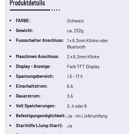
Produktdetails
FARBE:
Schwarz
Gewicht:
ca. 232g
Fussschalter Anschluss:
1 x 6.3mm Klinke oder
Bluetooth
Maschinen Anschluss:
2 x 6.3mm Klinke
Display - Anzeige:
Farb TFT Display
Spannungsbereich:
1.5 - 17 V
Einschaltstrom:
6 A
Dauerstrom:
3 A
Volt Speicherungen:
2, 4 oder 6
Befestigungsmöglichkeit:
Ja - Im Lieferumfang
Starthilfe (Jump Start):
Ja