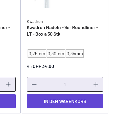
Kwadron
Kwadron
ner -
Kwadron Nadeln - 9er Roundliner -
Kwadron 
LT - Box a 50 Stk
LT - Box 
0.25mm
0.30mm
0.35mm
NADELSTÄRKE
CHF 34.00
CHF 3
Ab
Ab
IN DEN WARENKORB