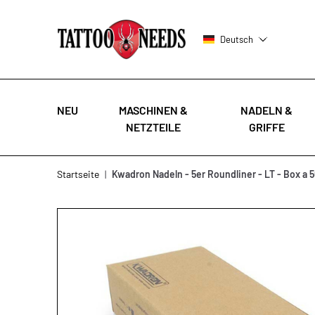
Deutsch
NEU
MASCHINEN &
NADELN &
NETZTEILE
GRIFFE
Zum Inhalt springen
Startseite
|
Kwadron Nadeln - 5er Roundliner - LT - Box a 5