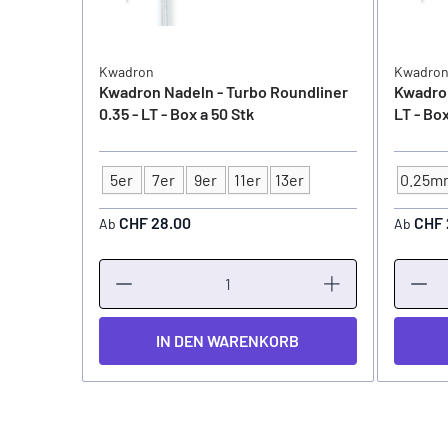
Kwadron
Kwadro
Kwadron Nadeln - Turbo Roundliner
Kwadron
0.35 - LT - Box a 50 Stk
LT - Box
5er
7er
9er
11er
13er
0.25m
Typ
NADEL
CHF 28.00
CHF 
Ab
Ab
IN DEN WARENKORB