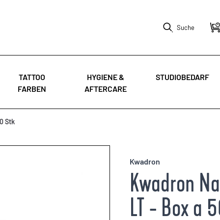
Suche
TATTOO
HYGIENE &
STUDIOBEDARF
FARBEN
AFTERCARE
0 Stk
Kwadron
Kwadron Nad
LT - Box a 5