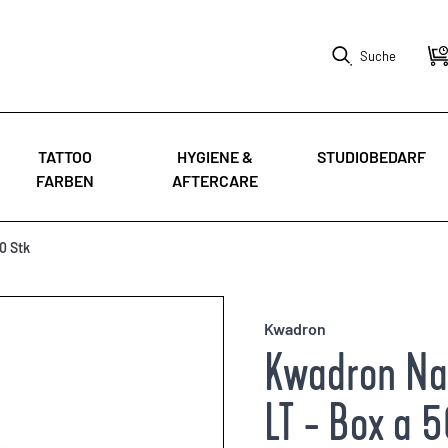
Suche
TATTOO
HYGIENE &
STUDIOBEDARF
FARBEN
AFTERCARE
0 Stk
Kwadron
Kwadron Nad
LT - Box a 5