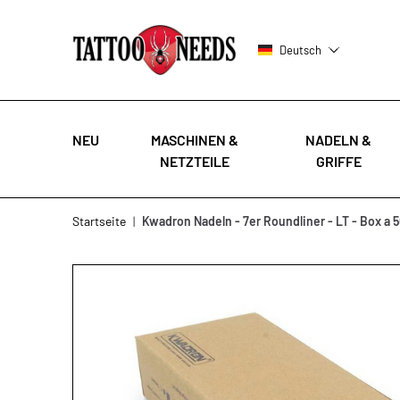
Deutsch
NEU
MASCHINEN &
NADELN &
NETZTEILE
GRIFFE
Zum Inhalt springen
Startseite
|
Kwadron Nadeln - 7er Roundliner - LT - Box a 5