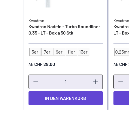
Kwadron
Kwadro
Kwadron Nadeln - Turbo Roundliner
Kwadron
0.35 - LT - Box a 50 Stk
LT - Box
5er
7er
9er
11er
13er
0.25m
Typ
NADEL
CHF 28.00
CHF 
Ab
Ab
IN DEN WARENKORB