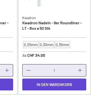
Kwadron
Kwadron
ner -
Kwadron Nadeln - 9er Roundliner -
Kwadron 
LT - Box a 50 Stk
LT - Box 
0.25mm
0.30mm
0.35mm
NADELSTÄRKE
CHF 34.00
CHF 3
Ab
Ab
IN DEN WARENKORB