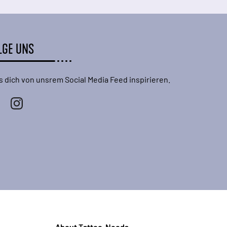
LGE UNS
s dich von unsrem Social Media Feed inspirieren.
About Tattoo-Needs