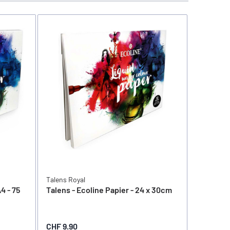
Talens Royal
Sakura
4 - 75
Talens - Ecoline Papier - 24 x 30cm
Sakura -
- A4
CHF 9.90
CHF 8.8