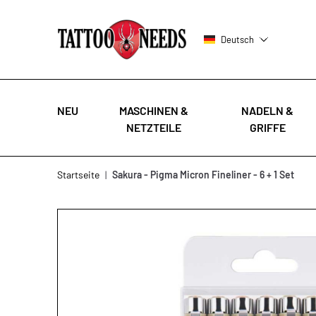
Deutsch
NEU
MASCHINEN &
NADELN &
NETZTEILE
GRIFFE
Zum Inhalt springen
Startseite
|
Sakura - Pigma Micron Fineliner - 6 + 1 Set