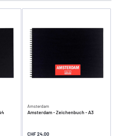
Amsterdam
Talens Ro
A4
Amsterdam - Zeichenbuch - A3
Talens -
CHF 24.00
CHF 9.90