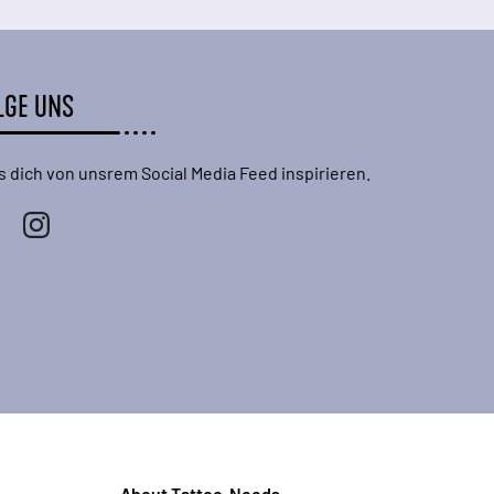
LGE UNS
s dich von unsrem Social Media Feed inspirieren.
About Tattoo-Needs